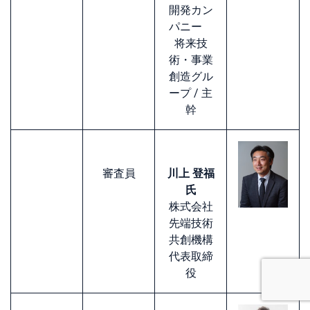
開発カン
パニー
将来技
術・事業
創造グル
ープ / 主
幹
審査員
川上 登福
氏
株式会社
先端技術
共創機構
代表取締
役