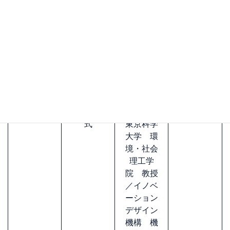
Session5 表彰＆閉会挨拶
（16：45～17：00）
16:45-
表彰ベン
プレゼン
16:50
チャー大
ター：
辻
賞 表彰
本 将晴
式
東京科学
大学 環
境・社会
理工学
院 教授
／イノベ
ーション
デザイン
機構 機