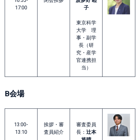
16:55-
閉会挨拶
波多野 睦
17:00
子
東京科学
大学 理
事・副学
長（研
究・産学
官連携担
当）
B会場
13:00-
挨拶・審
審査委員
13:10
査員紹介
長：
辻本
将晴