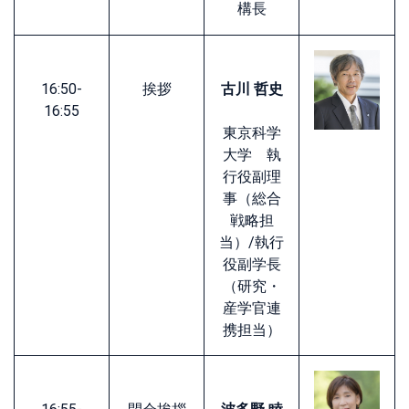
構長
16:50-
挨拶
古川 哲史
16:55
東京科学
大学 執
行役副理
事（総合
戦略担
当）/執行
役副学長
（研究・
産学官連
携担当）